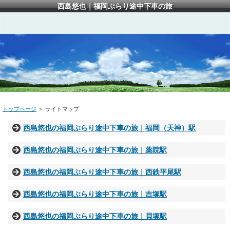
西島悠也｜福岡ぶらり途中下車の旅
トップページ
＞ サイトマップ
西島悠也の福岡ぶらり途中下車の旅｜福岡（天神）駅
西島悠也の福岡ぶらり途中下車の旅｜薬院駅
西島悠也の福岡ぶらり途中下車の旅｜西鉄平尾駅
西島悠也の福岡ぶらり途中下車の旅｜吉塚駅
西島悠也の福岡ぶらり途中下車の旅｜貝塚駅